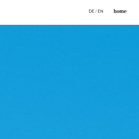
DE
/
EN
ss
s
e
s
e
gen