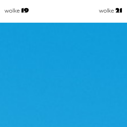
usiness
Busine
Events
Event
Private
Privat
Events
Event
Video
Video
Unsere
Unser
istungen
Leistun
Facts
Facts