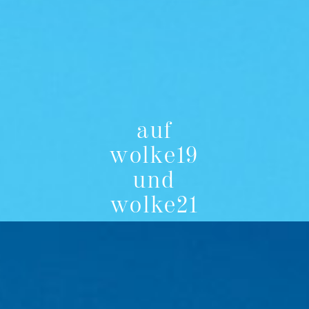
auf
wolke19
und
wolke21