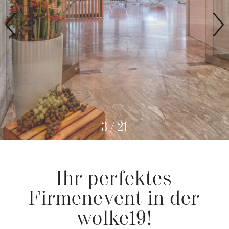
3
/
21
Ihr perfektes
Firmenevent in der
wolke19!