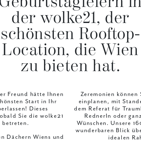
Geburtstagfeiern i
der wolke21, der
schönsten Rooftop-
Location, die Wien
zu bieten hat.
ster Freund hätte Ihnen
Zeremonien können S
hönsten Start in Ihr
einplanen, mit Stan
erlassen! Dieses
dem Referat für Traum
obald Sie die wolke21
RednerIn oder ganz
 betreten.
Wünschen. Unsere 160
wunderbaren Blick üb
den Dächern Wiens und
idealen 