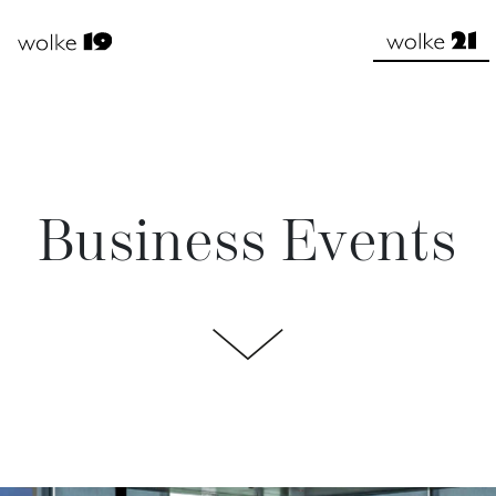
usiness
Busine
Events
Event
Private
Privat
Events
Business Events
Event
Video
Video
Unsere
Unser
istungen
Leistun
Facts
Facts