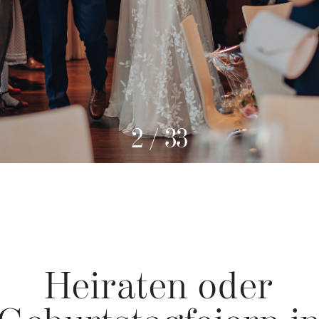
3
/
33
Heiraten oder