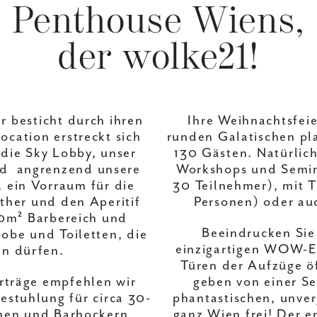
Penthouse Wiens,
der wolke21!
r besticht durch ihren
Ihre Weihnachtsfeie
ocation erstreckt sich
runden Galatischen pla
 die Sky Lobby, unser
130 Gästen. Natürlich
nd angrenzend unsere
Workshops und Semina
, ein Vorraum für die
30 Teilnehmer), mit T
ether und den Aperitif
Personen) oder au
 50m² Barbereich und
Beeindrucken Sie
robe und Toiletten, die
einzigartigen WOW-Ef
en dürfen.
Türen der Aufzüge öf
rträge empfehlen wir
geben von einer S
stuhlung für circa 30-
phantastischen, unver
chen und Barhockern
ganz Wien frei! Der e