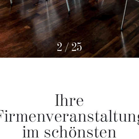
3
/
25
Ihre
Firmenveranstaltun
im schönsten