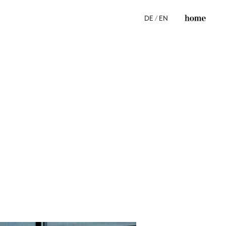
DE
/
EN
ss
s
e
s
e
gen