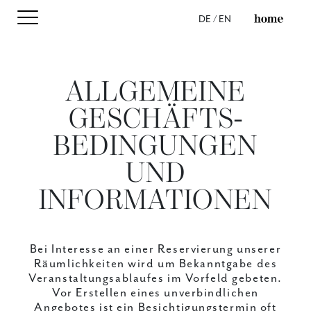
DE
/
EN
ALLGEMEINE
Business
Business
Events
Events
GESCHÄFTS­
Private
Private
BEDINGUNGEN
Events
Events
UND
Video
Video
Our
Our
INFORMATIONEN
services
Services
Facts
Facts
Bei Interesse an einer Reservierung unserer
Directions
Directions
Räumlichkeiten wird um Bekanntgabe des
Veranstaltungsablaufes im Vorfeld gebeten.
Contact
Contact
Vor Erstellen eines unverbindlichen
Angebotes ist ein Besichtigungstermin oft