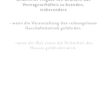
insbesondere
• wenn die Veranstaltung den reibungslosen
Geschäftsbetrieb gefährdet;
• wenn der Ruf sowie die Sicherheit des
Hauses gefährdet wird;
• im Falle höherer Gewalt;
• wenn bei Privatveranstaltungen
mindestens 48 Stunden vor Veranstaltung
kein Zahlungsnachweis über die 100%ige
Raummiete nachgewiesen werden kann.
Keinesfalls ist der Veranstalter/Mieter zur
Geltendmachung von
Schadensersatzansprüchen aus dem Titel
der Beendigung berechtigt, es sei denn, die
Vertragsauflösung erfolgte ohne
Auflösungsgrund aus einem vorsätzlichen
Verhalten eines Vertreters des